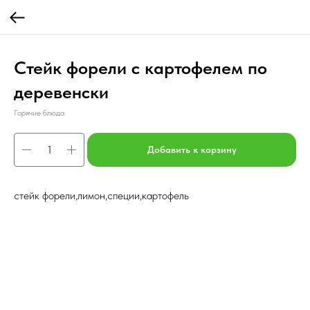
Стейк форели с картофелем по
деревенски
Горячие блюда
Добавить к корзину
стейк форели,лимон,специи,картофель